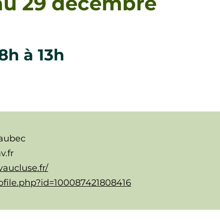
 au 29 décembre
8h à 13h
Maubec
v.fr
aucluse.fr/
ofile.php?id=100087421808416