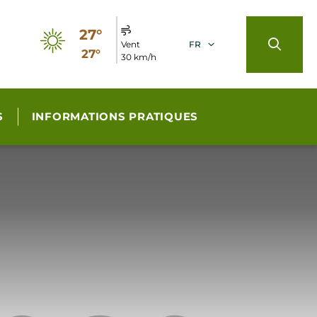
27°
Vent
FR
27°
30 km/h
S
INFORMATIONS PRATIQUES