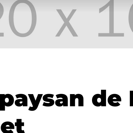
paysan de
let